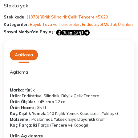
₺8.320,00.
Stokta yok
Stok kodu:
(1878) Yürük Silindirik Çelik Tencere 45X20
Kategoriler:
Büyük Tava ve Tencereler
,
Endüstriyel Mutfak Ürünleri
Sosyal Medya'da Paylaş:
Açıklama
Açıklama
Marka:
Yürük
Ürün:
Endüstriyel Silindirik Büyük Çelik Tencere
Ürün Ölçüleri :
45 cm x 22 cm
Ürün Hacmi :
35 LT
Kaç Kişilik Yemek:
140 Kişilik Yemek Kapasitesi (Yaklaşık)
Malzeme :
Paslanmaz Yüksek Isıya Dayanıklı Krom
Kaç Parça:
İki Parça (Tencere ve Kapağı)
Ürün Açıklaması