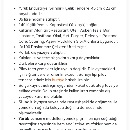
Yürük Endüstriyel Silindirik Çelik Tencere 45 cm x 22 cm
boyutundadır.
35 litre hacime sahiptir.
140 Kişilik Yemek Kapasitesi (Yaklaşık) sağlar.
Kullanım Alanları : Restorant, Otel, Askeri Tesis, Bar,
Hastane, Fastfood, Okul, Yurt, Burger, Belediye, Pastane,
Cafe, Catering, Aşevi Mutfakları Gibi Alanlara Uygundur.
%100 Paslanmaz Çelikten Üretilmiştir.
Parlak dış yüzeye sahiptir.
Kulpları ısı ve termak şoklara karşı dayanıklıdır.
Darbelere karşı dayanıklıdır.
Pilav tarzı yemekler için uygun değildir. Pilav yemekleri
için sığ tencereler önerilmektedir. Sanayi tipi pilav
tencerelerimiz için
buraya
bakabilirsiniz.
Salça kaynatmak için uygundur. Fakat ocak ateşi tavsiye
edilmektedir. Odun ateşinde kullanılırsa zamanla dış
yüzeyde kararma olabilir.
Silindirik
yapısı sayesinde ısıyı eşit şekilde dağıtması ile
yemekleri ağızda kolayca dağılma derecesinde
pişirmektedir.
Yürük tencere
modelleri yemek pişirimleri için sağladığı
avantajlar sayesinde hem endüstriyel mutfaklar hem de
ev mutfakları için fazlasıyla tercih edilmektedir.