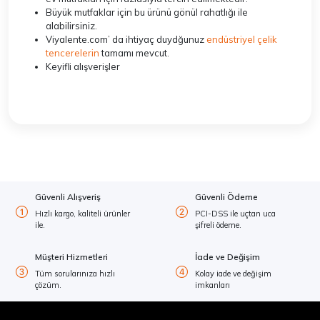
Büyük mutfaklar için bu ürünü gönül rahatlığı ile
alabilirsiniz.
Viyalente.com’ da ihtiyaç duydğunuz
endüstriyel çelik
tencerelerin
tamamı mevcut.
Keyifli alışverişler
Güvenli Alışveriş
Güvenli Ödeme
Hızlı kargo, kaliteli ürünler
PCI-DSS ile uçtan uca
ile.
şifreli ödeme.
Müşteri Hizmetleri
İade ve Değişim
Tüm sorularınıza hızlı
Kolay iade ve değişim
çözüm.
imkanları