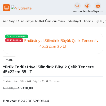
İçeriği
Geç
Arama
Hesabım
Sepetim
Ana Sayfa
/
Endüstriyel Mutfak Ürünleri
/ Yürük Endüstriyel Silindirik Büyük 
Hızlı Teslimat
🔍
12 İndirim
Yürük
Yürük Endüstriyel Silindirik Büyük Çelik Tencere
45x22cm 35 LT
Endüstriyel Silindirik Büyük Çelik Tencere
₺
8.320,00
₺
9.500,00
Orijinal
Şu
fiyat:
andaki
Barkod:
6242005269844
₺9.500,00.
fiyat: