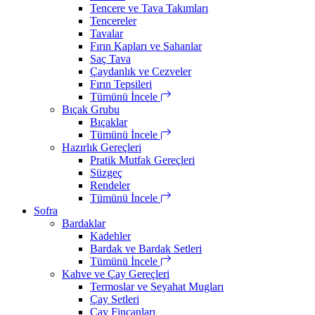
Tencere ve Tava Takımları
Tencereler
Tavalar
Fırın Kapları ve Sahanlar
Saç Tava
Çaydanlık ve Cezveler
Fırın Tepsileri
Tümünü İncele
Bıçak Grubu
Bıçaklar
Tümünü İncele
Hazırlık Gereçleri
Pratik Mutfak Gereçleri
Süzgeç
Rendeler
Tümünü İncele
Sofra
Bardaklar
Kadehler
Bardak ve Bardak Setleri
Tümünü İncele
Kahve ve Çay Gereçleri
Termoslar ve Seyahat Mugları
Çay Setleri
Çay Fincanları