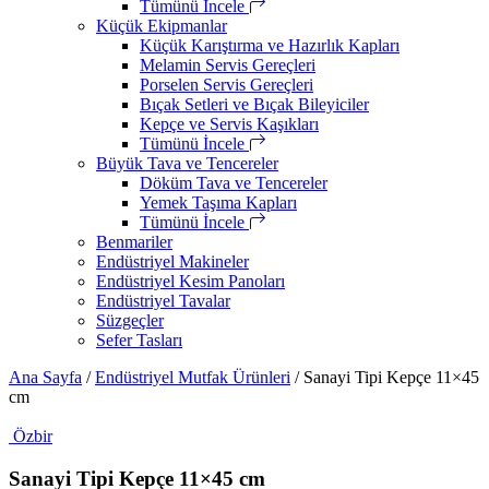
Tümünü İncele
Küçük Ekipmanlar
Küçük Karıştırma ve Hazırlık Kapları
Melamin Servis Gereçleri
Porselen Servis Gereçleri
Bıçak Setleri ve Bıçak Bileyiciler
Kepçe ve Servis Kaşıkları
Tümünü İncele
Büyük Tava ve Tencereler
Döküm Tava ve Tencereler
Yemek Taşıma Kapları
Tümünü İncele
Benmariler
Endüstriyel Makineler
Endüstriyel Kesim Panoları
Endüstriyel Tavalar
Süzgeçler
Sefer Tasları
Ana Sayfa
/
Endüstriyel Mutfak Ürünleri
/ Sanayi Tipi Kepçe 11×45
cm
Özbir
Sanayi Tipi Kepçe 11×45 cm