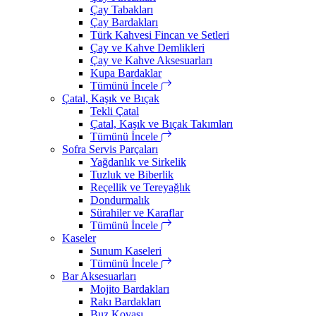
Çay Tabakları
Çay Bardakları
Türk Kahvesi Fincan ve Setleri
Çay ve Kahve Demlikleri
Çay ve Kahve Aksesuarları
Kupa Bardaklar
Tümünü İncele
Çatal, Kaşık ve Bıçak
Tekli Çatal
Çatal, Kaşık ve Bıçak Takımları
Tümünü İncele
Sofra Servis Parçaları
Yağdanlık ve Sirkelik
Tuzluk ve Biberlik
Reçellik ve Tereyağlık
Dondurmalık
Sürahiler ve Karaflar
Tümünü İncele
Kaseler
Sunum Kaseleri
Tümünü İncele
Bar Aksesuarları
Mojito Bardakları
Rakı Bardakları
Buz Kovası