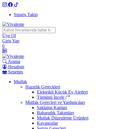
İçeriği
Geç
Sipariş Takip
Üye Ol
Giriş Yap
0
Arama
Hesabım
Sepetim
Mutfak
Hazırlık Gereçkleri
Elektrikli Küçük Ev Aletleri
Tümünü İncele
Mutfak Gereçleri ve Yardımcıları
Saklama Kapları
Baharatlık Takımları
Mutfak Düzenleme Ürünleri
Kavanozlar
Servis Gereçleri