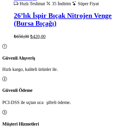
Hızlı Teslimat
35 İndirim
Süper Fiyat
26’lık İspir Bıçak Nitrojen Venge
(Bursa Bıçağı)
Orijinal
Şu
₺
650,00
₺
420,00
fiyat:
andaki
fiyat:
₺650,00.
₺420,00.
Güvenli Alışveriş
Hızlı kargo, kaliteli ürünler ile.
Güvenli Ödeme
PCI-DSS ile uçtan uca şifreli ödeme.
Müşteri Hizmetleri