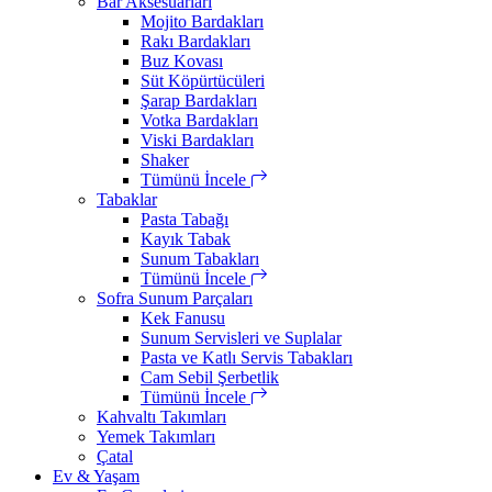
Bar Aksesuarları
Mojito Bardakları
Rakı Bardakları
Buz Kovası
Süt Köpürtücüleri
Şarap Bardakları
Votka Bardakları
Viski Bardakları
Shaker
Tümünü İncele
Tabaklar
Pasta Tabağı
Kayık Tabak
Sunum Tabakları
Tümünü İncele
Sofra Sunum Parçaları
Kek Fanusu
Sunum Servisleri ve Suplalar
Pasta ve Katlı Servis Tabakları
Cam Sebil Şerbetlik
Tümünü İncele
Kahvaltı Takımları
Yemek Takımları
Çatal
Ev & Yaşam