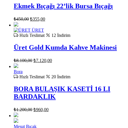
Ekmek Bıçağı 22’lik Bursa Bıçağı
Orijinal
Şu
₺
450,00
₺
355,00
fiyat:
andaki
fiyat:
₺450,00.
ÜRET
₺355,00.
Hızlı Teslimat
12 İndirim
Üret Gold Kumda Kahve Makinesi
Orijinal
Şu
₺
8.100,00
₺
7.120,00
fiyat:
andaki
fiyat:
₺8.100,00.
Bora
₺7.120,00.
Hızlı Teslimat
20 İndirim
BORA BULAŞIK KASETİ 16 LI
BARDAKLIK
Orijinal
Şu
₺
1.200,00
₺
960,00
fiyat:
andaki
fiyat:
₺1.200,00.
₺960,00.
Mesut Bıçak