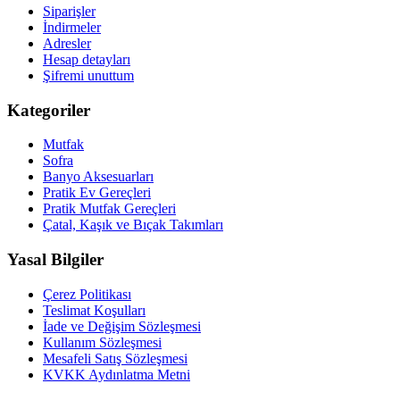
Siparişler
İndirmeler
Adresler
Hesap detayları
Şifremi unuttum
Kategoriler
Mutfak
Sofra
Banyo Aksesuarları
Pratik Ev Gereçleri
Pratik Mutfak Gereçleri
Çatal, Kaşık ve Bıçak Takımları
Yasal Bilgiler
Çerez Politikası
Teslimat Koşulları
İade ve Değişim Sözleşmesi
Kullanım Sözleşmesi
Mesafeli Satış Sözleşmesi
KVKK Aydınlatma Metni