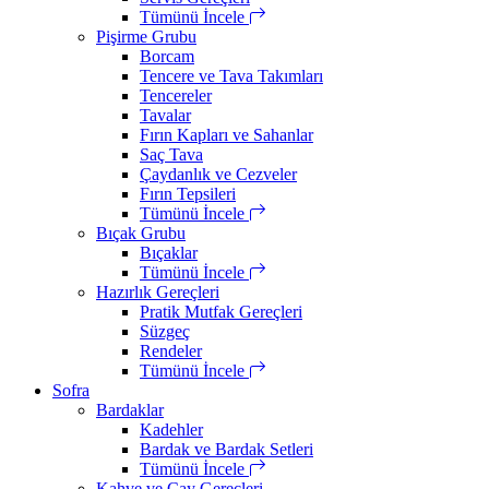
Tümünü İncele
Pişirme Grubu
Borcam
Tencere ve Tava Takımları
Tencereler
Tavalar
Fırın Kapları ve Sahanlar
Saç Tava
Çaydanlık ve Cezveler
Fırın Tepsileri
Tümünü İncele
Bıçak Grubu
Bıçaklar
Tümünü İncele
Hazırlık Gereçleri
Pratik Mutfak Gereçleri
Süzgeç
Rendeler
Tümünü İncele
Sofra
Bardaklar
Kadehler
Bardak ve Bardak Setleri
Tümünü İncele
Kahve ve Çay Gereçleri