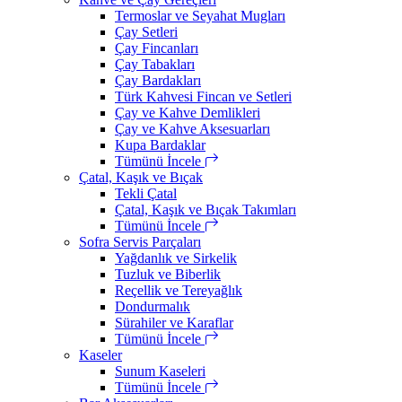
Termoslar ve Seyahat Mugları
Çay Setleri
Çay Fincanları
Çay Tabakları
Çay Bardakları
Türk Kahvesi Fincan ve Setleri
Çay ve Kahve Demlikleri
Çay ve Kahve Aksesuarları
Kupa Bardaklar
Tümünü İncele
Çatal, Kaşık ve Bıçak
Tekli Çatal
Çatal, Kaşık ve Bıçak Takımları
Tümünü İncele
Sofra Servis Parçaları
Yağdanlık ve Sirkelik
Tuzluk ve Biberlik
Reçellik ve Tereyağlık
Dondurmalık
Sürahiler ve Karaflar
Tümünü İncele
Kaseler
Sunum Kaseleri
Tümünü İncele