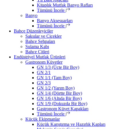
Kitaplık Mutfak Banyo Rafları
Tümünü İncele
Banyo
Banyo Aksesuarları
Tümünü İncele
Bahçe Düzenleyiciler
Saksılar ve Çiçekler
Bahçe Sehpaları
Sulama Kabı
Bahçe Çitleri
Endüstriyel Mutfak Ürünleri
Gastronom Küvetler
GN 1/3 (Üçte Bir Boy)
GN 2/1
GN 1/1 (Tam Boy)
GN 2/3
GN 1/2 (Yarım Boy)
GN 1/4 (Dörtte Bir Boy)
GN 1/6 (Altıda Bir Boy)
GN 1/9 (Dokuzda Bir Boy)
Gastronom Küvet Kapakları
Tümünü İncele
Küçük Ekipmanlar
Küçük Karıştırma ve Hazırlık Kapları