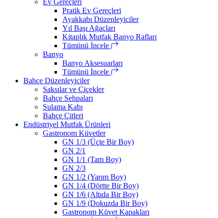
Ev Gereçleri
Pratik Ev Gereçleri
Ayakkabı Düzenleyiciler
Yıl Başı Ağaçları
Kitaplık Mutfak Banyo Rafları
Tümünü İncele
Banyo
Banyo Aksesuarları
Tümünü İncele
Bahçe Düzenleyiciler
Saksılar ve Çiçekler
Bahçe Sehpaları
Sulama Kabı
Bahçe Çitleri
Endüstriyel Mutfak Ürünleri
Gastronom Küvetler
GN 1/3 (Üçte Bir Boy)
GN 2/1
GN 1/1 (Tam Boy)
GN 2/3
GN 1/2 (Yarım Boy)
GN 1/4 (Dörtte Bir Boy)
GN 1/6 (Altıda Bir Boy)
GN 1/9 (Dokuzda Bir Boy)
Gastronom Küvet Kapakları