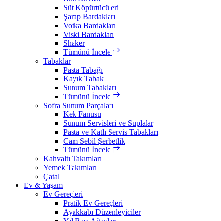
Süt Köpürtücüleri
Şarap Bardakları
Votka Bardakları
Viski Bardakları
Shaker
Tümünü İncele
Tabaklar
Pasta Tabağı
Kayık Tabak
Sunum Tabakları
Tümünü İncele
Sofra Sunum Parçaları
Kek Fanusu
Sunum Servisleri ve Suplalar
Pasta ve Katlı Servis Tabakları
Cam Sebil Şerbetlik
Tümünü İncele
Kahvaltı Takımları
Yemek Takımları
Çatal
Ev & Yaşam
Ev Gereçleri
Pratik Ev Gereçleri
Ayakkabı Düzenleyiciler
Yıl Başı Ağaçları