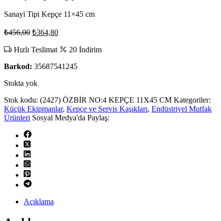
Sanayi Tipi Kepçe 11×45 cm
Orijinal
Şu
₺
456,00
₺
364,80
fiyat:
andaki
fiyat:
Hızlı Teslimat
₺456,00.
20 İndirim
₺364,80.
Barkod:
35687541245
Stokta yok
Stok kodu:
(2427) ÖZBİR NO:4 KEPÇE 11X45 CM
Kategoriler:
Küçük Ekipmanlar
,
Kepçe ve Servis Kaşıkları
,
Endüstriyel Mutfak
Ürünleri
Sosyal Medya'da Paylaş:
Açıklama