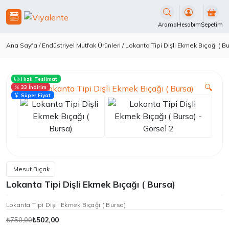
İçeriği
Geç
Arama
Hesabım
Sepetim
Ana Sayfa
/
Endüstriyel Mutfak Ürünleri
/ Lokanta Tipi Dişli Ekmek Bıçağı ( B
Hızlı Teslimat
🔍
33 İndirim
Süper Fiyat
Mesut Bıçak
Lokanta Tipi Dişli Ekmek Bıçağı ( Bursa)
Lokanta Tipi Dişli Ekmek Bıçağı ( Bursa)
₺
502,00
₺
750,00
Orijinal
Şu