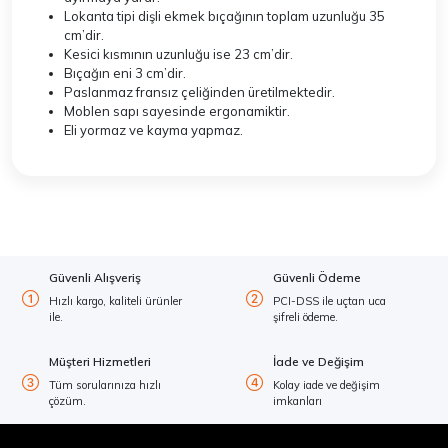
Lokanta tipi dişli ekmek bıçağının toplam uzunluğu 35
cm’dir.
Kesici kısmının uzunluğu ise 23 cm’dir.
Bıçağın eni 3 cm’dir.
Paslanmaz fransız çeliğinden üretilmektedir.
Moblen sapı sayesinde ergonamiktir.
Eli yormaz ve kayma yapmaz.
Güvenli Alışveriş
Güvenli Ödeme
Hızlı kargo, kaliteli ürünler
PCI-DSS ile uçtan uca
ile.
şifreli ödeme.
Müşteri Hizmetleri
İade ve Değişim
Tüm sorularınıza hızlı
Kolay iade ve değişim
çözüm.
imkanları