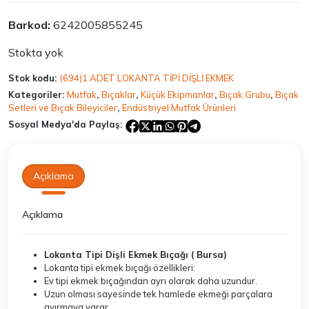
fiyat:
andaki
Barkod:
6242005855245
₺750,00.
fiyat:
₺502,00.
Stokta yok
Stok kodu:
(694)1 ADET LOKANTA TİPİ DİŞLİ EKMEK
Kategoriler:
Mutfak
,
Bıçaklar
,
Küçük Ekipmanlar
,
Bıçak Grubu
,
Bıçak
Setleri ve Bıçak Bileyiciler
,
Endüstriyel Mutfak Ürünleri
Sosyal Medya'da Paylaş:
Açıklama
Açıklama
Lokanta Tipi Dişli Ekmek Bıçağı ( Bursa)
Lokanta tipi ekmek bıçağı özellikleri:
Ev tipi ekmek bıçağından ayrı olarak daha uzundur.
Uzun olması sayesinde tek hamlede ekmeği parçalara
ayırmaya yarar.