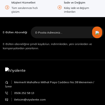
Müşteri Hizmetleri
İade ve Değişim
Tüm sorularınıza hızlı
Kolay iade ve değişim
çözüm.
imkanları
E-Bülten Aboneliği
E-Bülten aboneliğine şimdi kaydolun, indirimlerden, yeni ürünlerden ve
kampanyalardan yararlanın.
Mermerli Mahallesi Mithat Paşa Caddesi No:38 Menemen /
İzmir
0506 252 58 13
iletisim@viyalente.com