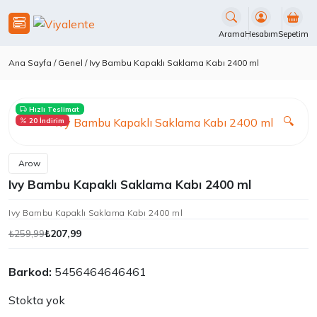
İçeriği
Geç
Arama
Hesabım
Sepetim
Ana Sayfa
/
Genel
/ Ivy Bambu Kapaklı Saklama Kabı 2400 ml
Hızlı Teslimat
🔍
20 İndirim
Arow
Ivy Bambu Kapaklı Saklama Kabı 2400 ml
Ivy Bambu Kapaklı Saklama Kabı 2400 ml
₺
207,99
₺
259,99
Orijinal
Şu
fiyat:
andaki
Barkod:
5456464646461
₺259,99.
fiyat:
₺207,99.
Stokta yok